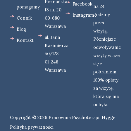
Poznańska
Facebook
na 24
pomagamy
13 m. 20
godziny
Instagram
Cennik
00-680
przed
Warszawa
Blog
wizytą.
ul. Jana
Późniejsze
Kontakt
Kazimierza
odwoływanie
50/128
wizyty wiąże
01-248
się z
Warszawa
pobraniem
100% opłaty
za wizytę,
która się nie
odbyła.
Copyright © 2026 Pracownia Psychoterapii Hygge
Polityka prywatności