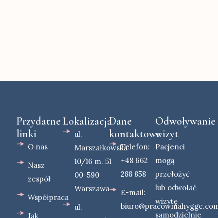
Przydatne
Lokalizacja
Dane
Odwoływanie
linki
kontaktowe
wizyt
ul.
O nas
Telefon:
Pacjenci
Marszałkowska
+48 662
mogą
10/16 m. 51
Nasz
288 858
przełożyć
00-590
zespół
lub odwołać
Warszawa
E-mail:
Współpraca
wizytę
biuro@pracowniahygge.co
ul.
samodzielnie
Jak