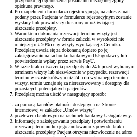
przypadku jej ograniczenia posiadaniu niezbędnej zgody
opiekuna prawnego.
Po uzupełnieniu formularza rejestracyjnego, na adres e-mail
podany przez Pacjenta w formularzu rejestracyjnym zostanie
wysłany link prowadzący do strony umożliwiającej
uiszczenie przedpłaty.
Warunkiem dokonania rezerwacji terminu wizyty jest
uiszczenie przedpłaty w formie zaliczki w wysokości nie
mniejszej niż 50% ceny wizyty wynikającej z Cennika.
Przedpłatę uważa się za dokonaną dopiero po jej
zaksięgowaniu na rachunku bankowym Usługodawcy lub
potwierdzeniu wpłaty przez serwis PayU.
W razie braku uiszczenia przedpłaty do 24 h przed wybranym
terminem wizyty lub niezwłocznie w przypadku rezerwacji
terminu w czasie krótszym niż 24 h do wybranego terminu
wizyty, termin uznaje się za nierezerwowany i dostępny dla
pozostałych potencjalnych pacjentów.
Przedpłatę można uiścić w następujący sposób:
za pomocą kanałów płatności dostępnych na Stronie
internetowej w zakładce „Umów wizytę”
przelewem bankowym na rachunek bankowy Usługodawcy.
Informację o zaksięgowaniu przedpłaty i potwierdzeniu
rezerwacji terminu lub jego anulowaniu z powodu braku
uiszczenia przedpłaty Pacjent otrzyma niezwłocznie na adres