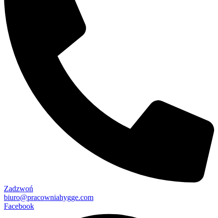
Zadzwoń
biuro@pracowniahygge.com
Facebook