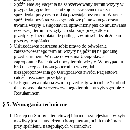
Spóźnienie się Pacjenta na zarezerwowany termin wizyty w
przypadku jej odbycia skutkuje jej skróceniem o czas
spóźnienia, przy czym opłata pozostaje bez zmian. W razie
spóźnienia przekraczającego połowę planowanego czasu
trwania wizyty Usługodawca uprawniony jest do anulowania
rezerwacji terminu wizyty, co skutkuje przepadkiem
przedpłaty. Przedpłata nie podlega zwrotowi niezależnie od
przyczyny spóźnienia.
Usługodawca zastrzega sobie prawo do odwołania
zarezerwowanego terminu wizyty najpóźniej na godzinę
przed terminem. W razie odwołania Usługodawca
zaproponuje Pacjentowi nowy termin wizyty. W przypadku
braku akceptacji nowego terminu wizyty lub
niezaproponowania go Usługodawca zwróci Pacjentowi
całość uiszczonej przedpłaty.
Usługodawca dokona zwrotu przedpłaty w terminie 7 dni od
dnia odwołania zarezerwowanego terminu wizyty zgodnie z
Regulaminem.
§ 5. Wymagania techniczne
Dostęp do Strony internetowej i formularza rejestracji wizyty
możliwy jest na urządzeniu komputerowym lub mobilnym
przy spełnieniu następujących warunków: