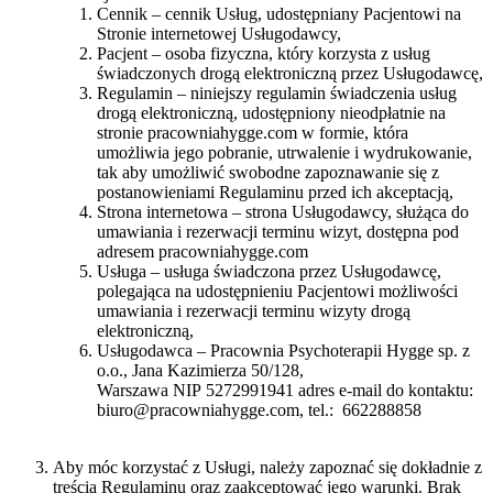
Cennik – cennik Usług, udostępniany Pacjentowi na
Stronie internetowej Usługodawcy,
Pacjent – osoba fizyczna, który korzysta z usług
świadczonych drogą elektroniczną przez Usługodawcę,
Regulamin – niniejszy regulamin świadczenia usług
drogą elektroniczną, udostępniony nieodpłatnie na
stronie pracowniahygge.com w formie, która
umożliwia jego pobranie, utrwalenie i wydrukowanie,
tak aby umożliwić swobodne zapoznawanie się z
postanowieniami Regulaminu przed ich akceptacją,
Strona internetowa – strona Usługodawcy, służąca do
umawiania i rezerwacji terminu wizyt, dostępna pod
adresem pracowniahygge.com
Usługa – usługa świadczona przez Usługodawcę,
polegająca na udostępnieniu Pacjentowi możliwości
umawiania i rezerwacji terminu wizyty drogą
elektroniczną,
Usługodawca – Pracownia Psychoterapii Hygge sp. z
o.o., Jana Kazimierza 50/128,
Warszawa NIP 5272991941 adres e-mail do kontaktu:
biuro@pracowniahygge.com, tel.: 662288858
Aby móc korzystać z Usługi, należy zapoznać się dokładnie z
treścią Regulaminu oraz zaakceptować jego warunki. Brak