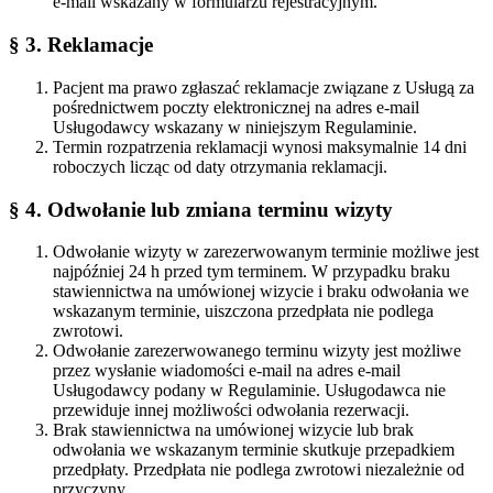
e-mail wskazany w formularzu rejestracyjnym.
§ 3. Reklamacje
Pacjent ma prawo zgłaszać reklamacje związane z Usługą za
pośrednictwem poczty elektronicznej na adres e-mail
Usługodawcy wskazany w niniejszym Regulaminie.
Termin rozpatrzenia reklamacji wynosi maksymalnie 14 dni
roboczych licząc od daty otrzymania reklamacji.
§ 4. Odwołanie lub zmiana terminu wizyty
Odwołanie wizyty w zarezerwowanym terminie możliwe jest
najpóźniej 24 h przed tym terminem. W przypadku braku
stawiennictwa na umówionej wizycie i braku odwołania we
wskazanym terminie, uiszczona przedpłata nie podlega
zwrotowi.
Odwołanie zarezerwowanego terminu wizyty jest możliwe
przez wysłanie wiadomości e-mail na adres e-mail
Usługodawcy podany w Regulaminie. Usługodawca nie
przewiduje innej możliwości odwołania rezerwacji.
Brak stawiennictwa na umówionej wizycie lub brak
odwołania we wskazanym terminie skutkuje przepadkiem
przedpłaty. Przedpłata nie podlega zwrotowi niezależnie od
przyczyny.