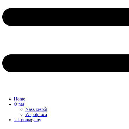
Home
O nas
Nasz zespół
Współpraca
Jak pomagamy